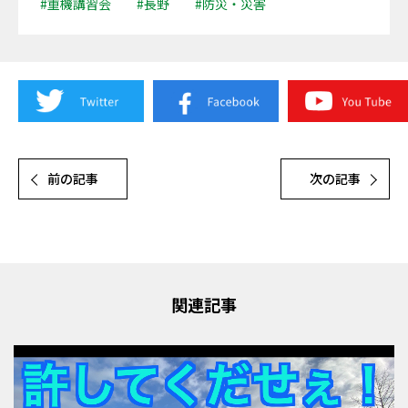
#重機講習会
#長野
#防災・災害
前の記事
次の記事
関連記事