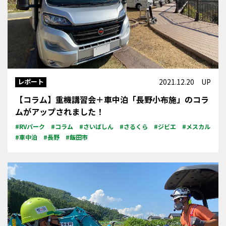
レポート
2021.12.20 UP
【コラム】重機講習会＋車中泊「長野小布施」のコラ
ムがアップされました！
#RVパーク
#コラム
#さいばしん
#さるくら
#ジビエ
#メスカル
#車中泊
#長野
#飯田市