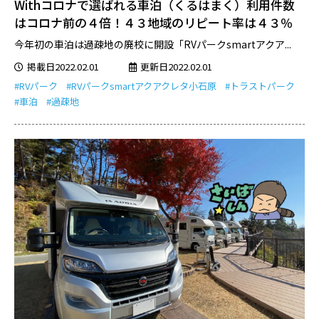
Withコロナで選ばれる車泊（くるはまく）利用件数
はコロナ前の４倍！４３地域のリピート率は４３％
今年初の車泊は過疎地の廃校に開設「RVパークsmartアクア...
掲載日2022.02.01
更新日2022.02.01
#RVパーク
#RVパークsmartアクアクレタ小石原
#トラストパーク
#車泊
#過疎地