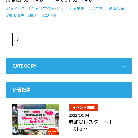
掲載日2021.09.02
更新日2021.09.02
#RVパーク
#キャンプジャパン
#くるま旅
#北海道
#環境保全
#知床清里
#観光
#車中泊
CATEGORY
新着記事
イベント開催
2022/10/04
参加受付スタート！
「Che…