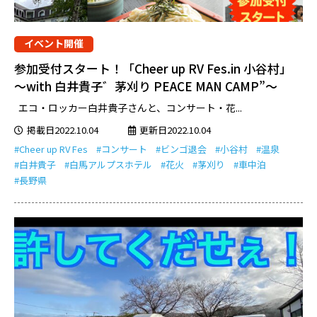
イベント開催
参加受付スタート！「Cheer up RV Fes.in 小谷村」
～with 白井貴子゛茅刈り PEACE MAN CAMP”～
エコ・ロッカー白井貴子さんと、コンサート・花...
掲載日2022.10.04
更新日2022.10.04
#Cheer up RV Fes
#コンサート
#ビンゴ退会
#小谷村
#温泉
#白井貴子
#白馬アルプスホテル
#花火
#茅刈り
#車中泊
#長野県