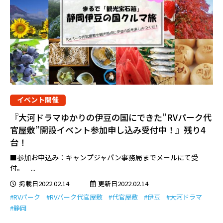
イベント開催
『大河ドラマゆかりの伊豆の国にできた”RVパーク代
官屋敷”開設イベント参加申し込み受付中！』残り4
台！
■参加お申込み：キャンプジャパン事務局までメールにて受
付。 ...
掲載日2022.02.14
更新日2022.02.14
#RVパーク
#RVパーク代官屋敷
#代官屋敷
#伊豆
#大河ドラマ
#静岡