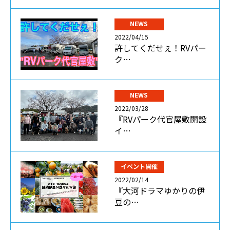
NEWS
2022/04/15
許してくだせぇ！RVパー
ク…
NEWS
2022/03/28
『RVパーク代官屋敷開設
イ…
イベント開催
2022/02/14
『大河ドラマゆかりの伊
豆の…