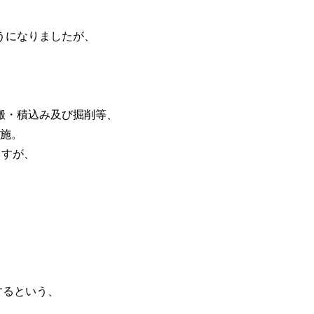
、
うになりましたが、
。
搬・積込み及び掘削等、
施。
ますが、
するという、