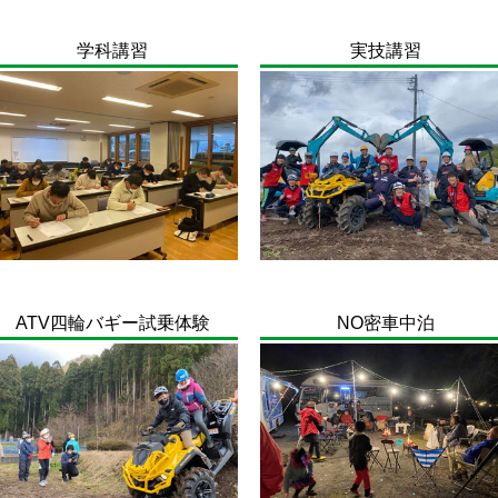
学科講習
実技講習
ATV四輪バギー試乗体験
NO密車中泊