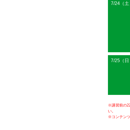
7/24（
7/25（
※講習前の2
い。
※コンテン