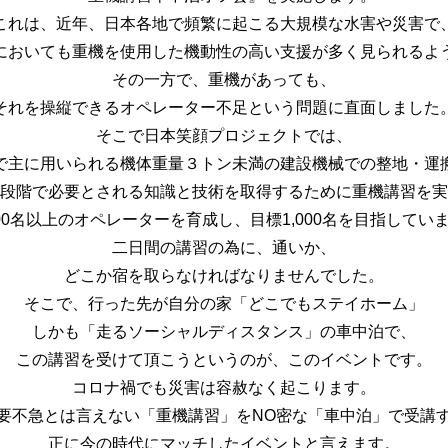
これは、近年、日本各地で頻繁に起こる大規模な水害や災害で
においても重機を使用した機動性の高い支援が多く見られるよ
その一方で、重機があっても、
それを操縦できるオペレーター不足という問題に直面しました
そこで日本笑顔プロジェクトでは、
で主に用いられる機体重量３トン未満の建設機械での整地・運
段階で必要とされる知識と技術を取得するために重機講習を実
00名以上のオペレーターを育成し、目標1,000名を目指してい
二日間の講習の為に、通いか、
どこか宿を取らなければなりませんでした。
そこで、行った先が自分の家「どこでもステイホーム」
しかも「走るソーシャルディスタンス」の車中泊で、
この講習を受けて頂こうというのが、このイベントです。
コロナ禍でも災害は容赦なく起こります。
要不急とは言えない「重機講習」をNO密な「車中泊」で受講
正に今の時代にマッチしたイベントと言えます。