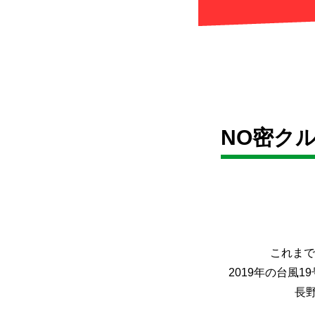
NO密ク
これまで
2019年の台風
長