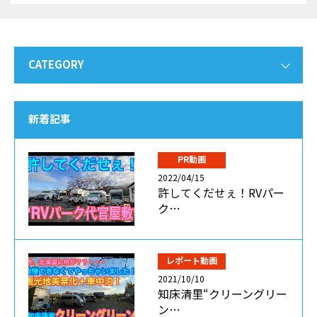
CATEGORY
新着記事
PR動画
2022/04/15
許してくだせぇ！RVパー
ク…
レポート動画
2021/10/10
知床清里“クリーングリー
ン…