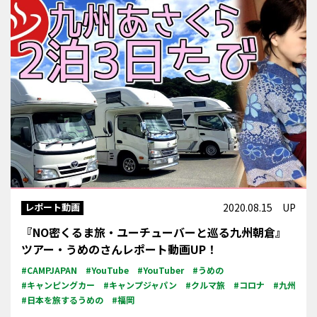
レポート動画
2020.08.15 UP
『NO密くるま旅・ユーチューバーと巡る九州朝倉』
ツアー・うめのさんレポート動画UP！
#CAMPJAPAN
#YouTube
#YouTuber
#うめの
#キャンピングカー
#キャンプジャパン
#クルマ旅
#コロナ
#九州
#日本を旅するうめの
#福岡