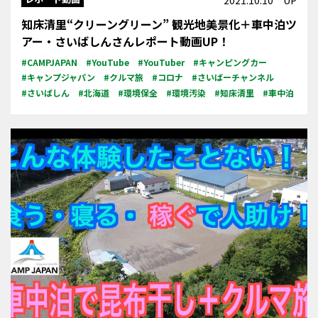
知床清里“クリーングリーン” 観光地美景化＋車中泊ツ
アー・さいばしんさんレポート動画UP！
#CAMPJAPAN
#YouTube
#YouTuber
#キャンピングカー
#キャンプジャパン
#クルマ旅
#コロナ
#さいばーチャンネル
#さいばしん
#北海道
#環境保全
#環境汚染
#知床清里
#車中泊