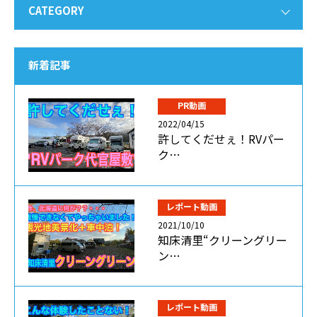
CATEGORY
新着記事
PR動画
2022/04/15
許してくだせぇ！RVパー
ク…
レポート動画
2021/10/10
知床清里“クリーングリー
ン…
レポート動画