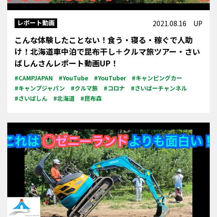
レポート動画
2021.08.16 UP
こんな体験したことない！食う・寝る・稼ぐで人助
け！北海道車中泊で昆布干し＋クルマ旅ツアー・さい
ばしんさんレポート動画UP！
#CAMPJAPAN
#YouTube
#YouTuber
#キャンピングカー
#キャンプジャパン
#クルマ旅
#コロナ
#さいばーチャンネル
#さいばしん
#北海道
#昆布森