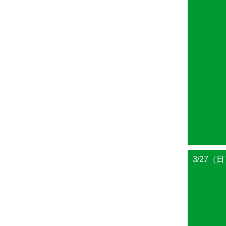
3/27（