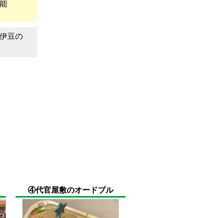
能
に伊豆の
④代官屋敷のオードブル