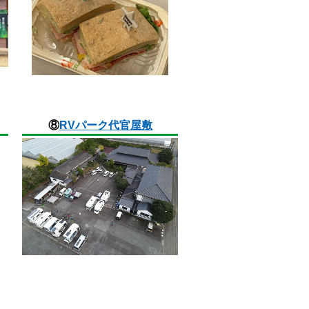
⑧
RVパーク代官屋敷