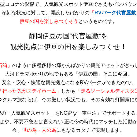
型コロナの影響で、人気観光スポット伊豆でさえもインバウン
う深刻な状況に対して、開設したばかりの
「
RVパーク代官屋敷
伊豆の国を楽しみつくそう
というものです。
静岡伊豆の国“代官屋敷”を
観光拠点に伊豆の国を楽しみつくせ！
石箱」
のように多種多様の輝かんばかりの観光アセットがぎっ
大河ドラマゆかりの地でもある「伊豆の国」そこに今回、
安全・安心・快適な観光拠点になるRVパークができたので、
「行った先がステイホーム」
しかも
「走るソーシャルディスタ
＆クルマ旅ならば、今の厳しい状況でも、その有効な打開策に
禍の「人気観光スポット」をNO密な「車中泊」でサポートする
はや、不要不急とは言えない 正に今の時代にマッチした活動
今、
世の為・人の為
にもなるカタチで実現します。