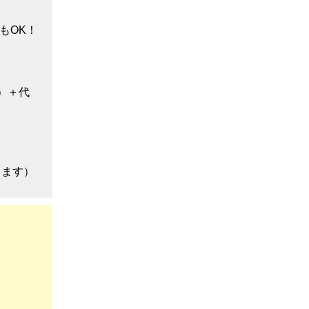
もOK！
）＋代
てます）
）