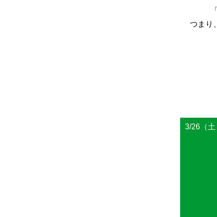
つまり
3/26（