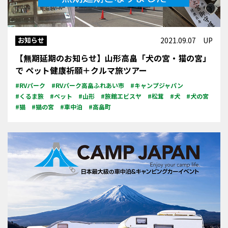
お知らせ
2021.09.07 UP
【無期延期のお知らせ】山形高畠「犬の宮・猫の宮」
で ペット健康祈願＋クルマ旅ツアー
#RVパーク
#RVパーク高畠ふれあい市
#キャンプジャパン
#くるま旅
#ペット
#山形
#旅館エビスヤ
#松茸
#犬
#犬の宮
#猫
#猫の宮
#車中泊
#高畠町