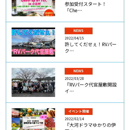
参加受付スタート！
「Che…
NEWS
2022/04/15
許してくだせぇ！RVパー
ク…
NEWS
2022/03/28
『RVパーク代官屋敷開設
イ…
イベント開催
2022/02/14
『大河ドラマゆかりの伊