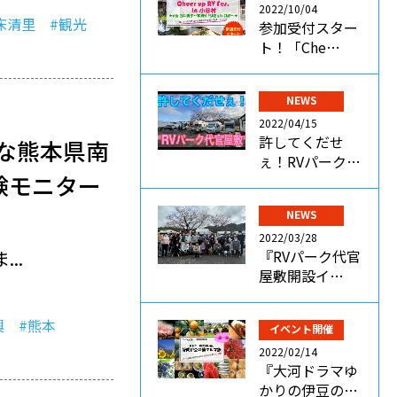
2022/10/04
床清里
#観光
参加受付スター
ト！「Che…
NEWS
2022/04/15
許してくだせ
な熊本県南
ぇ！RVパーク…
験モニター
NEWS
2022/03/28
..
『RVパーク代官
屋敷開設イ…
興
#熊本
イベント開催
2022/02/14
『大河ドラマゆ
かりの伊豆の…