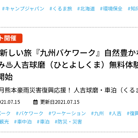
#キャンプジャパン
#くるま旅
#北海道
#環境保全
#知
ト開催
】新しい旅『九州バケワーク』自然豊か
み♨人吉球磨（ひとよしくま）無料体
開始
7月熊本豪雨災害復興応援！ 人吉球磨・車泊（くるま.
1.07.15
更新日2021.07.15
パーク
#バケワーク
#ワーケーション
#九州
#人吉
#復
#観光
#車中泊
#車泊
#防災・災害