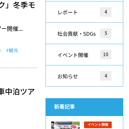
ク」冬季モ
4
レポート
開催...
5
社会貢献・SDGs
本
#観光
10
イベント開催
4
お知らせ
車中泊ツア
新着記事
イベント開催