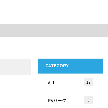
CATEGORY
17
ALL
3
RVパーク