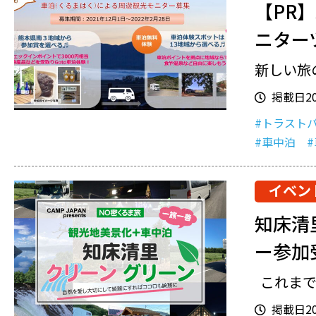
【PR
ニター
新しい旅
掲載日202
#トラスト
#車中泊
イベン
知床清
ー参加
これまで
掲載日202