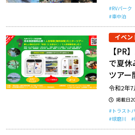
#RVパーク
#車中泊
イベン
【PR
で夏休
ツアー
令和2年
掲載日202
#トラスト
#球磨川