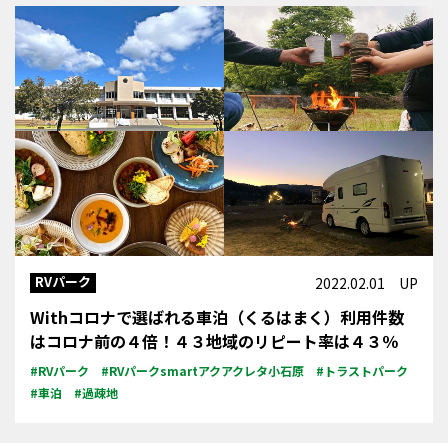
RVパーク
2022.02.01 UP
Withコロナで選ばれる車泊（くるはまく）利用件数
はコロナ前の４倍！４３地域のリピート率は４３％
#RVパーク
#RVパークsmartアクアクレタ小石原
#トラストパーク
#車泊
#過疎地