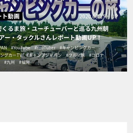
ート動画
2020.08.15 UP
密くるま旅・ユーチューバーと巡る九州朝
アー・タックルさんレポート動画UP！
PAN
#YouTube
#YouTuber
#キャンピングカー
ングカーTV
#キャンプジャパン
#クルマ旅
#コロナ
ル
#九州
#福岡