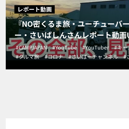
レポート動画
『NO密くるま旅・ユーチューバ
ー・さいばしんさんレポート動画
#CAMPJAPAN
#YouTube
#YouTuber
#キャ
#クルマ旅
#コロナ
#さいばーチャンネル
#