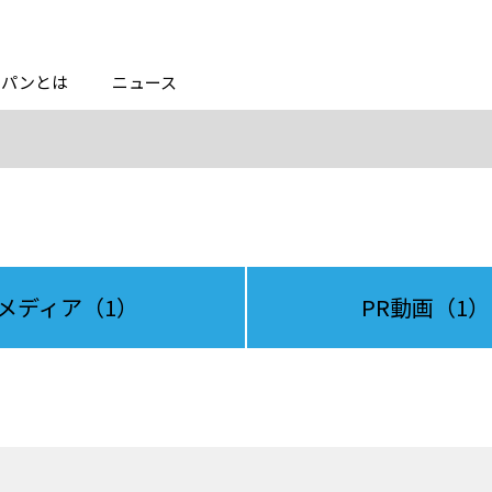
ャパンとは
ニュース
メディア
（1）
PR動画
（1）