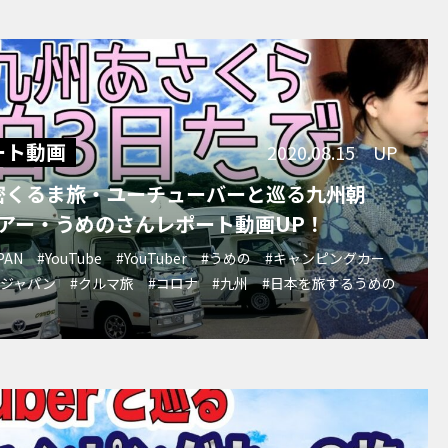
ート動画
2020.08.15 UP
密くるま旅・ユーチューバーと巡る九州朝
アー・うめのさんレポート動画UP！
PAN
#YouTube
#YouTuber
#うめの
#キャンピングカー
プジャパン
#クルマ旅
#コロナ
#九州
#日本を旅するうめの