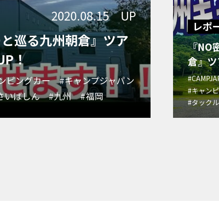
2020.08.15 UP
レポ
ーと巡る九州朝倉』ツア
『NO
UP！
倉』ツ
#CAMPJA
ンピングカー
#キャンプジャパン
#キャンピ
さいばしん
#九州
#福岡
#タック