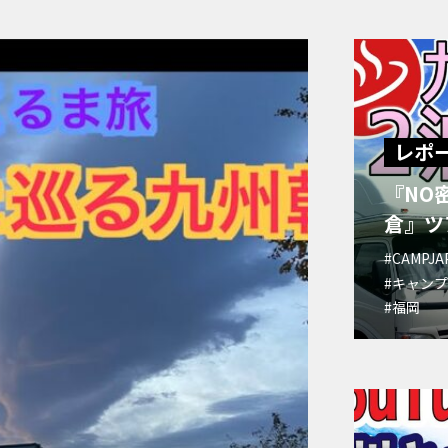
レポ
『NO
倉』ツ
#CAMPJA
#キャン
#福岡